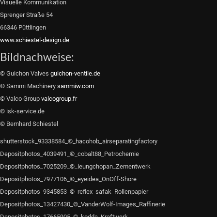
Visuelle Kommunikation
Sprenger Straße 54
66346 Püttlingen
www.schiestel-design.de
Bildnachweise:
© Guichon Valves
guichon-ventile.de
© Sammi Machinery
sammiw.com
© Valco Group
valcogroup.fr
© isk-service.de
© Bernhard Schiestel
shutterstock_93338584_©_hacohob_airseparatingfactory
Depositphotos_4039491_©_cobalt88_Petrochemie
Depositphotos_7025209_©_leungchopan_Zementwerk
Depositphotos_7977106_©_eyeidea_OnOff-Shore
Depositphotos_9345853_©_reflex_safak_Rollenpapier
Depositphotos_13427430_©_VanderWolf-Images_Raffinerie
Depositphotos_17665905_©_kodda_Kraftwerk