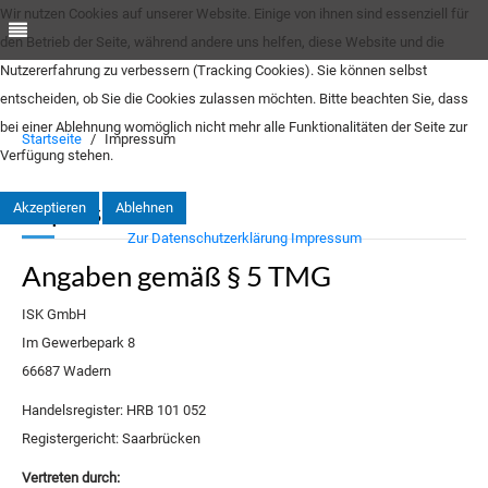
Wir nutzen Cookies auf unserer Website. Einige von ihnen sind essenziell für
den Betrieb der Seite, während andere uns helfen, diese Website und die
Nutzererfahrung zu verbessern (Tracking Cookies). Sie können selbst
entscheiden, ob Sie die Cookies zulassen möchten. Bitte beachten Sie, dass
bei einer Ablehnung womöglich nicht mehr alle Funktionalitäten der Seite zur
Startseite
Impressum
Verfügung stehen.
Impressum
Akzeptieren
Ablehnen
Zur Datenschutzerklärung
Impressum
Angaben gemäß § 5 TMG
ISK GmbH
Im Gewerbepark 8
66687 Wadern
Handelsregister: HRB 101 052
Registergericht: Saarbrücken
Vertreten durch: