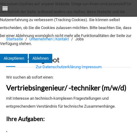
Wir nutzen Cookies auf unserer Website. Einige von ihnen sind essenziell für
den Betrieb der Seite, während andere uns helfen, diese Website und die
Nutzererfahrung zu verbessern (Tracking Cookies). Sie können selbst
entscheiden, ob Sie die Cookies zulassen möchten. Bitte beachten Sie, dass
bei einer Ablehnung womöglich nicht mehr alle Funktionalitäten der Seite zur
Startseite
Unternehmen | Kontakt
Jobs
Verfügung stehen.
Karriereangebot
Akzeptieren
Ablehnen
Zur Datenschutzerklärung
Impressum
Wir suchen ab sofort einen:
Vertriebsingenieur/ -techniker (m/w/d)
mit Interesse an technisch-komplexen Fragestellungen und
entsprechendem Verständnis für technische Zusammenhänge.
Ihre Aufgaben:
•